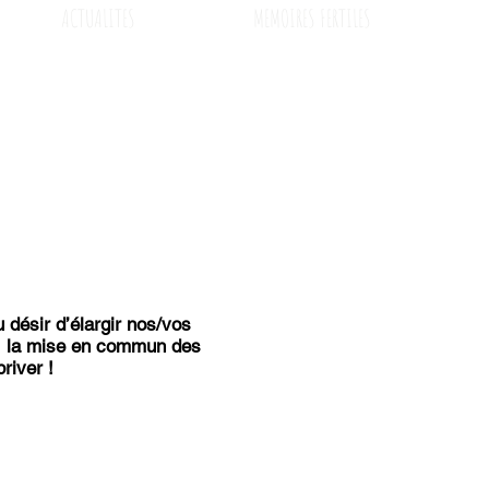
ACTUALITES
MEMOIRES FERTILES
 désir d’élargir nos/vos
on, la mise en commun des
river !