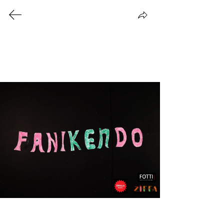
SMALA CINEMA
INITIATION AU REGARD
LES FILMS